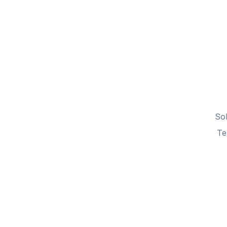
So
Te