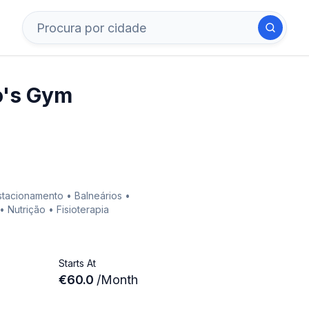
o's Gym
stacionamento • Balneários •
 Nutrição • Fisioterapia
Starts At
€60.0
/
Month