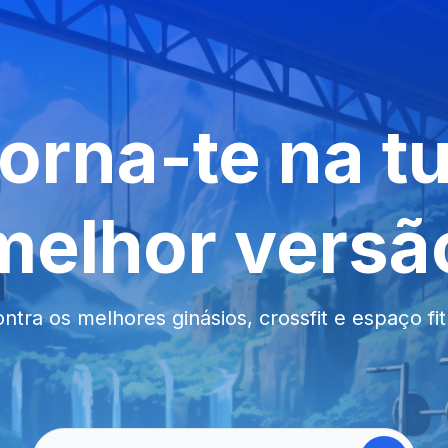
orna-te na t
melhor versã
ntra os melhores ginásios, crossfit e espaço fi