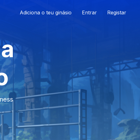
Adiciona o teu ginásio
Entrar
Registar
ua
o
tness