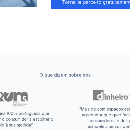
Torna-te parceiro gratuitamen
O que dizem sobre nós
“Mais de cem espaços estã
rma 100% portuguesa que
agregador que quer facili
r o consumidor a escolher o
consumidores e dos
sio à sua medida”
estabelecimentos por