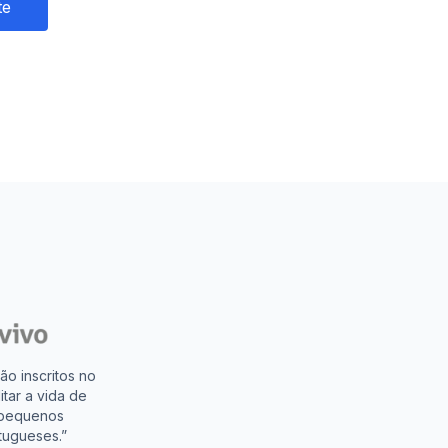
te
o inscritos no
tar a vida de
 pequenos
tugueses.”