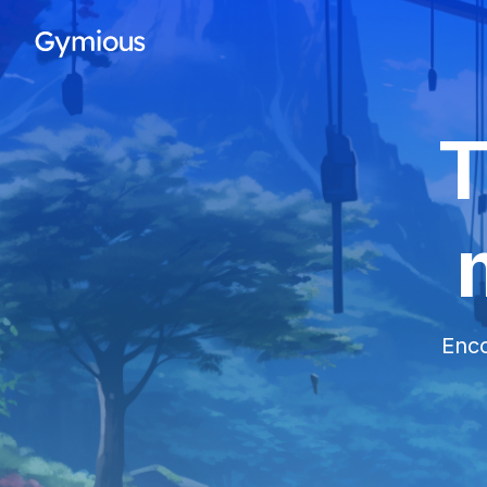
T
Enco