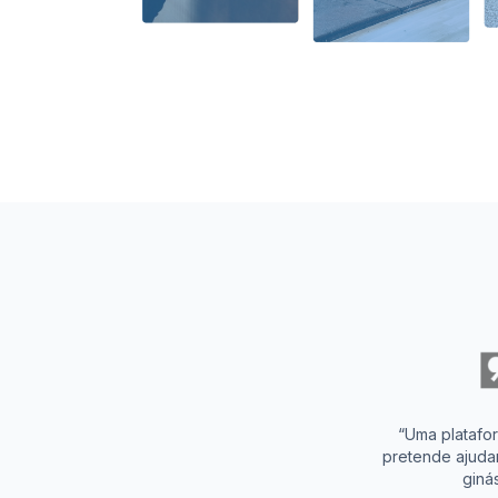
“Uma platafo
pretende ajuda
giná