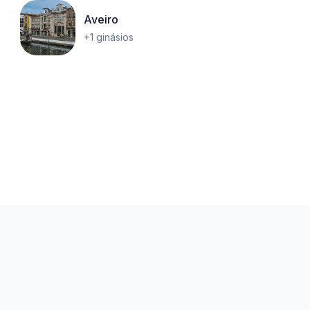
Aveiro
+1 ginásios