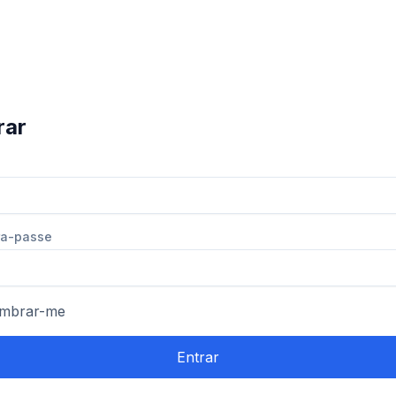
rar
vra-passe
mbrar-me
Entrar