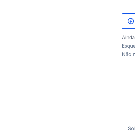
Ainda
Esque
Não r
So