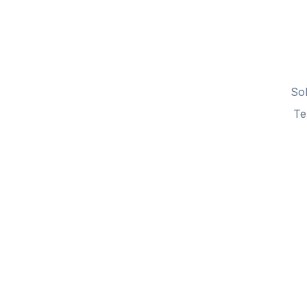
So
Te