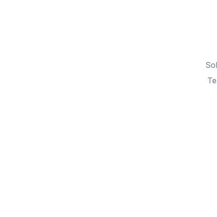
So
Te