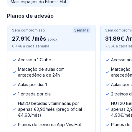
Mais espaços do Fitness Hut
Planos de adesão
Sem compromisso
Semanal
Sem compromi
27.91€ /mês
31.89€ /
aprox.
6.44€ a cada semana
7.36€ a cada 
Acesso a 1 Clube
Acesso ao
Marcação de aulas com
Marcação 
antecedência de 24h
antecedên
Aulas por dia: 1
Aulas por d
1 entrada por dia
2 treinos d
Hut2O bebidas vitaminadas por
HUT20 Beb
apenas €3,90/mês (preço oficial
apenas 2,9
€4,90/mês)
4,90€/mê
Planos de treino na App VivaHut
Planos de 