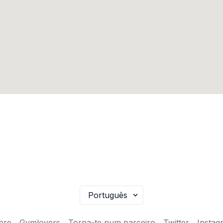
bre
Gymlovers
Torna-te num parceiro
Twitter
Instag