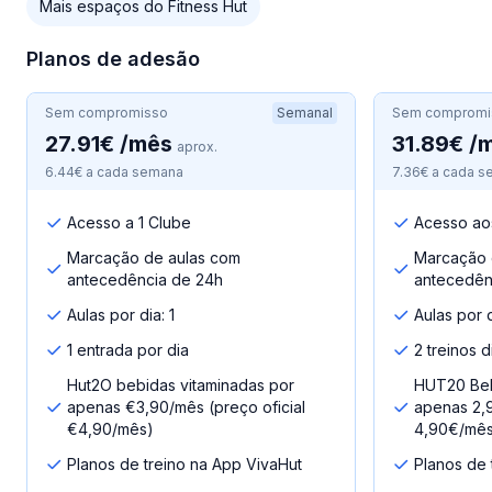
Mais espaços do Fitness Hut
Planos de adesão
Sem compromisso
Semanal
Sem compromi
27.91€ /mês
31.89€ /
aprox.
6.44€ a cada semana
7.36€ a cada 
Acesso a 1 Clube
Acesso ao
Marcação de aulas com
Marcação 
antecedência de 24h
antecedên
Aulas por dia: 1
Aulas por d
1 entrada por dia
2 treinos d
Hut2O bebidas vitaminadas por
HUT20 Beb
apenas €3,90/mês (preço oficial
apenas 2,9
€4,90/mês)
4,90€/mê
Planos de treino na App VivaHut
Planos de 