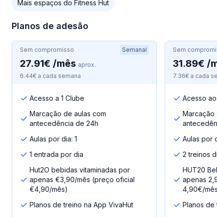
Mais espaços do Fitness Hut
Planos de adesão
Sem compromisso
Semanal
Sem compromi
27.91€ /mês
31.89€ /
aprox.
6.44€ a cada semana
7.36€ a cada 
Acesso a 1 Clube
Acesso ao
Marcação de aulas com
Marcação 
antecedência de 24h
antecedên
Aulas por dia: 1
Aulas por d
1 entrada por dia
2 treinos d
Hut2O bebidas vitaminadas por
HUT20 Beb
apenas €3,90/mês (preço oficial
apenas 2,9
€4,90/mês)
4,90€/mê
Planos de treino na App VivaHut
Planos de 