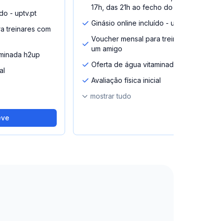
17h, das 21h ao fecho do clube)
do - uptv.pt
Ginásio online incluído - uptv.pt
a treinares com
Voucher mensal para treinares com
um amigo
aminada h2up
Oferta de água vitaminada h2up
al
Avaliação física inicial
mostrar tudo
eve