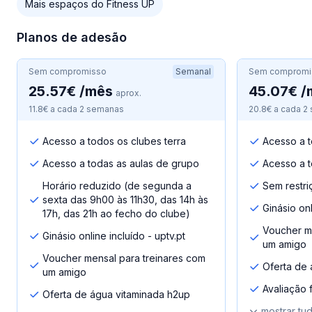
Mais espaços do Fitness UP
Planos de adesão
Sem compromisso
Semanal
Sem compromi
25.57€ /mês
45.07€ /
aprox.
11.8€ a cada 2 semanas
20.8€ a cada 2
Acesso a todos os clubes terra
Acesso a t
Acesso a todas as aulas de grupo
Acesso a t
Horário reduzido (de segunda a
Sem restri
sexta das 9h00 às 11h30, das 14h às
Ginásio onl
17h, das 21h ao fecho do clube)
Voucher me
Ginásio online incluído - uptv.pt
um amigo
Voucher mensal para treinares com
Oferta de 
um amigo
Avaliação fí
Oferta de água vitaminada h2up
mostrar tu