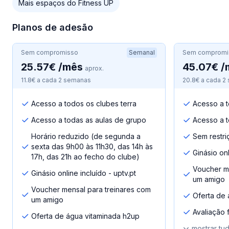
Mais espaços do Fitness UP
Planos de adesão
Sem compromisso
Semanal
Sem compromi
25.57€ /mês
45.07€ /
aprox.
11.8€ a cada 2 semanas
20.8€ a cada 2
Acesso a todos os clubes terra
Acesso a t
Acesso a todas as aulas de grupo
Acesso a t
Horário reduzido (de segunda a
Sem restri
sexta das 9h00 às 11h30, das 14h às
Ginásio onl
17h, das 21h ao fecho do clube)
Voucher me
Ginásio online incluído - uptv.pt
um amigo
Voucher mensal para treinares com
Oferta de 
um amigo
Avaliação fí
Oferta de água vitaminada h2up
mostrar tu