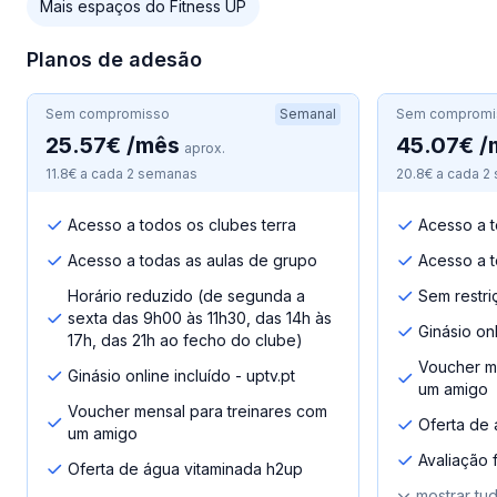
Mais espaços do Fitness UP
Planos de adesão
Sem compromisso
Semanal
Sem compromi
25.57€ /mês
45.07€ /
aprox.
11.8€ a cada 2 semanas
20.8€ a cada 2
Acesso a todos os clubes terra
Acesso a t
Acesso a todas as aulas de grupo
Acesso a t
Horário reduzido (de segunda a
Sem restri
sexta das 9h00 às 11h30, das 14h às
Ginásio onl
17h, das 21h ao fecho do clube)
Voucher me
Ginásio online incluído - uptv.pt
um amigo
Voucher mensal para treinares com
Oferta de 
um amigo
Avaliação fí
Oferta de água vitaminada h2up
mostrar tu