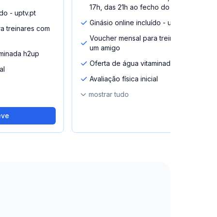
17h, das 21h ao fecho do clube)
do - uptv.pt
Ginásio online incluído - uptv.pt
a treinares com
Voucher mensal para treinares com
um amigo
aminada h2up
Oferta de água vitaminada h2up
al
Avaliação física inicial
mostrar tudo
eve