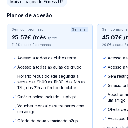
Mais espaços do Fitness UP
Planos de adesão
Sem compromisso
Semanal
Sem compromi
25.57€ /mês
45.07€ /
aprox.
11.8€ a cada 2 semanas
20.8€ a cada 2
Acesso a todos os clubes terra
Acesso a t
Acesso a todas as aulas de grupo
Acesso a t
Horário reduzido (de segunda a
Sem restri
sexta das 9h00 às 11h30, das 14h às
Ginásio onl
17h, das 21h ao fecho do clube)
Voucher me
Ginásio online incluído - uptv.pt
um amigo
Voucher mensal para treinares com
Oferta de 
um amigo
Avaliação fí
Oferta de água vitaminada h2up
mostrar tu