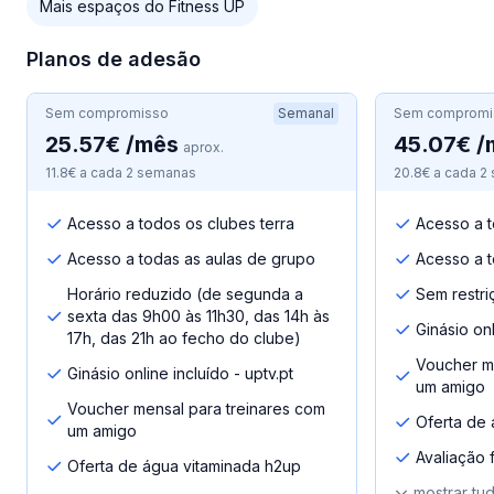
Mais espaços do Fitness UP
Planos de adesão
Sem compromisso
Semanal
Sem compromi
25.57€ /mês
45.07€ /
aprox.
11.8€ a cada 2 semanas
20.8€ a cada 2
Acesso a todos os clubes terra
Acesso a t
Acesso a todas as aulas de grupo
Acesso a t
Horário reduzido (de segunda a
Sem restri
sexta das 9h00 às 11h30, das 14h às
Ginásio onl
17h, das 21h ao fecho do clube)
Voucher me
Ginásio online incluído - uptv.pt
um amigo
Voucher mensal para treinares com
Oferta de 
um amigo
Avaliação fí
Oferta de água vitaminada h2up
mostrar tu