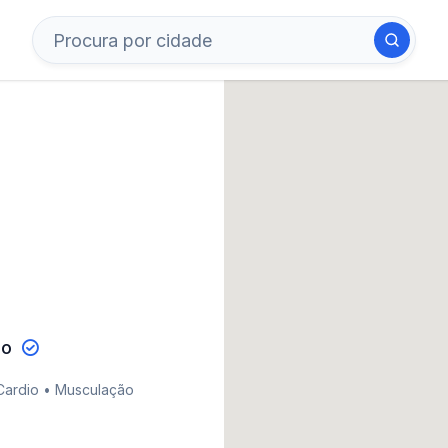
go
 Cardio • Musculação