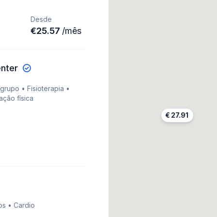
Desde
€
25.57
/
mês
enter
rupo • Fisioterapia •
ação física
€
27.91
os • Cardio