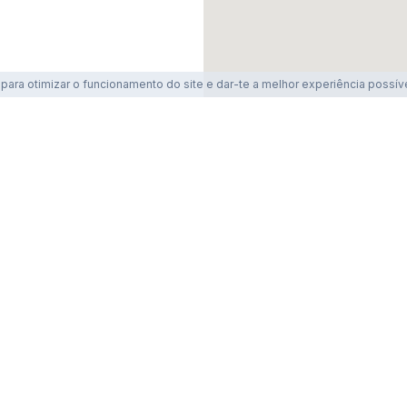
ara otimizar o funcionamento do site e dar-te a melhor experiência possív
bre
Gymlovers
Torna-te num parceiro
Twitter
Instag
rmos de Utilização
Aviso de privacidade
Política de cook
Copyrights © 2026 Gymious. Todos os direitos reservados.