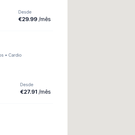
Desde
€
29.99
/
mês
os • Cardio
Desde
€
27.91
/
mês