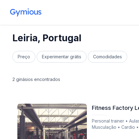
Leiria, Portugal
Preço
Experimentar grátis
Comodidades
2 ginásios encontrados
Fitness Factory Le
Personal trainer • Aula
Musculação • Cardio •