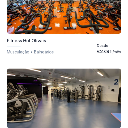
Fitness Hut Olivais
Desde
€
27.91
Musculação • Balneários
/
mês