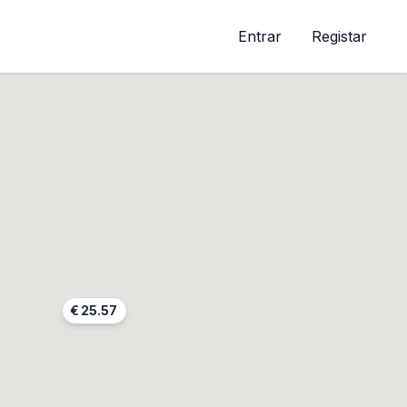
Entrar
Registar
€
25.57