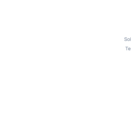
So
Te